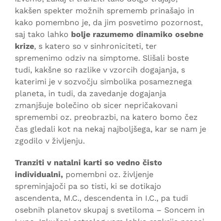
kakšen spekter možnih sprememb prinašajo in
kako pomembno je, da jim posvetimo pozornost,
saj tako lahko
bolje razumemo dinamiko osebne
krize
, s katero so v sinhroniciteti, ter
spremenimo odziv na simptome. Slišali boste
tudi, kakšne so razlike v vzorcih dogajanja, s
katerimi je v sozvočju simbolika posameznega
planeta, in tudi, da zavedanje dogajanja
zmanjšuje bolečino ob sicer nepričakovani
spremembi oz. preobrazbi, na katero bomo čez
čas gledali kot na nekaj najboljšega, kar se nam je
zgodilo v življenju.
Tranziti v natalni karti so vedno čisto
individualni,
pomembni oz. življenje
spreminjajoči pa so tisti, ki se dotikajo
ascendenta, M.C., descendenta in I.C., pa tudi
osebnih planetov skupaj s svetiloma – Soncem in