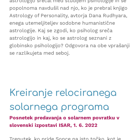
astrologijo srečal med študijem psihologije in se
popolnoma navdušil nad njo, ko je prebral knjigo
Astrology of Personality, avtorja Dana Rudhyara,
enega utemeljiteljev sodobne humanistične
astrologije. Kaj se zgodi, ko psiholog sreča
astrologijo in kaj, ko se astrolog seznani z
globinsko psihologijo? Odgovora na obe vprašanji
se razlikujeta med seboj.
Kreiranje relociranega
solarnega programa
Posnetek predavanja o solarnem povratku v
slovenski izpostavi ISAR, 1. 6. 2022
Trenutek, ko pride Sonce na isto točko, kot je