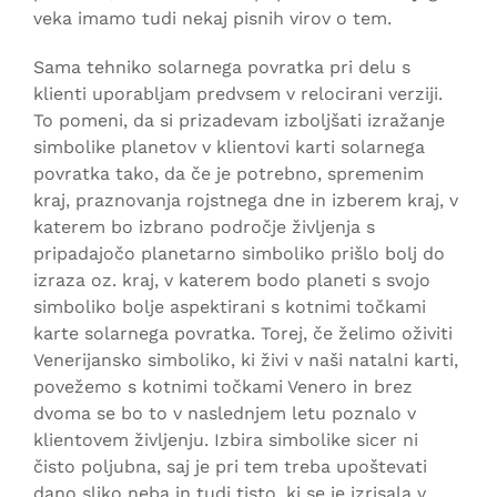
veka imamo tudi nekaj pisnih virov o tem.
Sama tehniko solarnega povratka pri delu s
klienti uporabljam predvsem v relocirani verziji.
To pomeni, da si prizadevam izboljšati izražanje
simbolike planetov v klientovi karti solarnega
povratka tako, da če je potrebno, spremenim
kraj, praznovanja rojstnega dne in izberem kraj, v
katerem bo izbrano področje življenja s
pripadajočo planetarno simboliko prišlo bolj do
izraza oz. kraj, v katerem bodo planeti s svojo
simboliko bolje aspektirani s kotnimi točkami
karte solarnega povratka. Torej, če želimo oživiti
Venerijansko simboliko, ki živi v naši natalni karti,
povežemo s kotnimi točkami Venero in brez
dvoma se bo to v naslednjem letu poznalo v
klientovem življenju. Izbira simbolike sicer ni
čisto poljubna, saj je pri tem treba upoštevati
dano sliko neba in tudi tisto, ki se je izrisala v