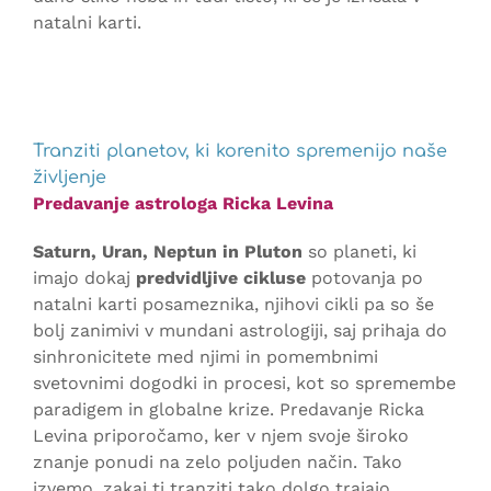
natalni karti.
Tranziti planetov, ki korenito spremenijo naše
življenje
Predavanje astrologa Ricka Levina
Saturn, Uran, Neptun in Pluton
so planeti, ki
imajo dokaj
predvidljive cikluse
potovanja po
natalni karti posameznika, njihovi cikli pa so še
bolj zanimivi v mundani astrologiji, saj prihaja do
sinhronicitete med njimi in pomembnimi
svetovnimi dogodki in procesi, kot so spremembe
paradigem in globalne krize. Predavanje Ricka
Levina priporočamo, ker v njem svoje široko
znanje ponudi na zelo poljuden način. Tako
izvemo, zakaj ti tranziti tako dolgo trajajo,