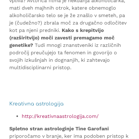
vpliva? Avtorica filma je nekdanja alkoholičarka,
mati dveh majhnih otrok, katere obnemoglo
alkoholičarsko telo se je že znašlo v smeteh, pa
je (čudežno?) zbrala moč za drugačno odločitev
kot pa njeni predniki.
Kako s krepitvijo
(razširitvijo) moči zavesti premagamo moč
genetike?
Tudi mnogi znanstveniki iz različnih
področij preučujejo ta fenomen in govorijo o
svojih izkušnjah in dognanjih, ki zahtevajo
multidisciplinarni pristop.
Kreativna astrologija
http://kreativnaastrologija.com/
Spletno stran astrologinje Tine Garofani
priporočamo v branje, ker ima podoben pristop k