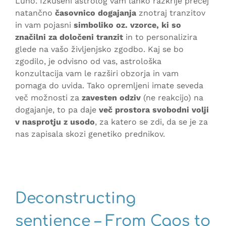
Luno. Izkušeni astrolog vam lahko razkrije precej
natančno
časovnico dogajanja
znotraj tranzitov
in vam pojasni
simboliko oz. vzorce, ki so
značilni za določeni tranzit
in to personalizira
glede na vašo življenjsko zgodbo. Kaj se bo
zgodilo, je odvisno od vas, astrološka
konzultacija vam le razširi obzorja in vam
pomaga do uvida. Tako opremljeni imate seveda
več možnosti za
zavesten odziv
(ne reakcijo) na
dogajanje, to pa daje
več prostora svobodni volji
v nasprotju z usodo
, za katero se zdi, da se je za
nas zapisala skozi genetiko prednikov.
Deconstructing
sentience – From Caos to