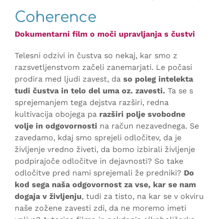
Coherence
Dokumentarni film o moči upravljanja s čustvi
Telesni odzivi in čustva so nekaj, kar smo z
razsvetljenstvom začeli zanemarjati. Le počasi
prodira med ljudi zavest, da
so poleg intelekta
tudi čustva in telo del uma oz. zavesti.
Ta se s
sprejemanjem tega dejstva razširi, redna
kultivacija obojega pa
razširi polje svobodne
volje in odgovornosti
na račun nezavednega. Se
zavedamo, kdaj smo sprejeli odločitev, da je
življenje vredno živeti, da bomo izbirali življenje
podpirajoče odločitve in dejavnosti? So take
odločitve pred nami sprejemali že predniki?
Do
kod sega naša odgovornost za vse, kar se nam
dogaja v življenju
, tudi za tisto, na kar se v okviru
naše zožene zavesti zdi, da ne moremo imeti